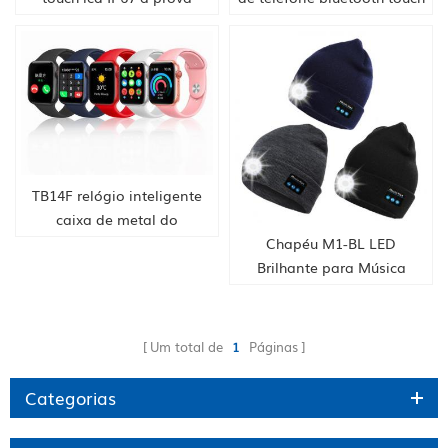
d'água/rastreador de
lcd IP67 à prova
atividade de
d'água/suporte rastreador
suporte/monitor de
de atividade/monitor de
frequência cardíaca/anti-
freqüência cardíaca/anti-
perdido/alerta sedentário
perdido/alerta sedentário
TB14F relógio inteligente
caixa de metal do
telefone/bluetooth/toque
Chapéu M1-BL LED
lcd/à prova
Brilhante para Música
d'água/rastreador de
Bluetooth Chamada Sem
atividade/monitor de
Fio para Corrida Noturna
freqüência cardíaca/anti-
(Preto)
Um total de
1
Páginas
perdido/alerta
sedentário/pressão
Categorias
arterial/oxigênio no
sangue/ecg