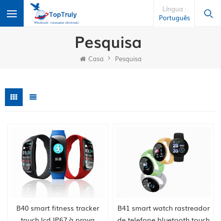
Língua :
Português
Pesquisa
Casa
Pesquisa
B40 smart fitness tracker
B41 smart watch rastreador
touch lcd IP67 à prova
de telefone bluetooth touch