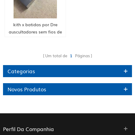
kith x batidas por Dre
auscultadores sem fios de
estúdio - cidade nunca
dorme
Um total de
1
Páginas
Categorias
Novos Produtos
Perfil Da Companhia