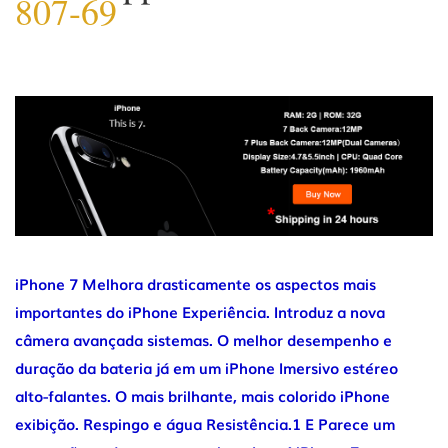
807-69
eu
iPhone 7 Melhora drasticamente os aspectos mais
importantes do iPhone Experiência. Introduz a nova
câmera avançada sistemas. O melhor desempenho e
duração da bateria já em um iPhone Imersivo estéreo
alto-falantes. O mais brilhante, mais colorido iPhone
exibição. Respingo e água Resistência.1 E Parece um