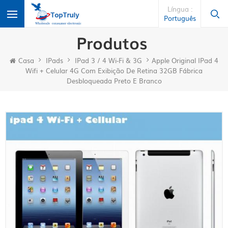
Língua :
Português
Produtos
Casa
IPads
IPad 3 / 4 Wi-Fi & 3G
Apple Original IPad 4
Wifi + Celular 4G Com Exibição De Retina 32GB Fábrica
Desbloqueada Preto E Branco