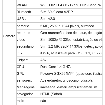
WLAN.
Wi-Fi 802.11 A / B / G / N, Dual-Band, Wi-
Bluetooth
Sim, V4.0 com A2DP
USB .
Sim, v2.0
primário
5 MP, 2592 X 1944 pixels, autofoco.
recursos
Geo-marcação, foco de toque, detecção d
Câmera
vídeo
Sim, 1080p @ 30fps, estabilização de víd
secundário
Sim, 1.2 MP, 720P @ 30fps, detecção de ro
OS.
iOS 6, atualizável para iOS 6.1.3, iOS 7.0.
Chipset
A6x
CPU
Dual-Core 1.4 GHZ.
GPU
Powervr SGX554MP4 (quad-core ilustraç
sensores.
Acelerômetro, giroscópio, bússola
Mensagens
imessage, e-mail, empurrar email, im
navegador
HTML (Safari)
rádio
não