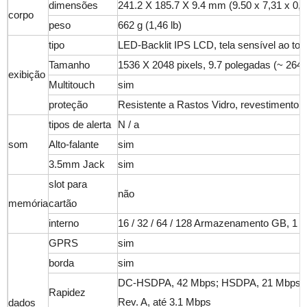
dimensões
241.2 X 185.7 X 9.4 mm (9.50 x 7,31 x 0,3
corpo
peso
662 g (1,46 lb)
tipo
LED-Backlit IPS LCD, tela sensível ao to
Tamanho
1536 X 2048 pixels, 9.7 polegadas (~ 264
exibição
Multitouch
sim
proteção
Resistente a Rastos Vidro, revestimento o
tipos de alerta
N / a
som
Alto-falante
sim
3.5mm Jack
sim
slot para
não
memória
cartão
interno
16 / 32 / 64 / 128 Armazenamento GB, 1
GPRS
sim
borda
sim
DC-HSDPA, 42 Mbps; HSDPA, 21 Mbps; 
Rapidez
Rev. A, até 3.1 Mbps
dados