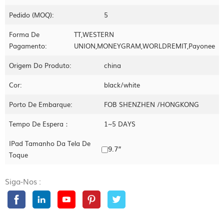
Pedido (MOQ):
5
Forma De
TT,WESTERN
Pagamento:
UNION,MONEYGRAM,WORLDREMIT,Payonee
Origem Do Produto:
china
Cor:
black/white
Porto De Embarque:
FOB SHENZHEN /HONGKONG
Tempo De Espera：
1~5 DAYS
IPad Tamanho Da Tela De
9.7”
Toque
Siga-Nos :