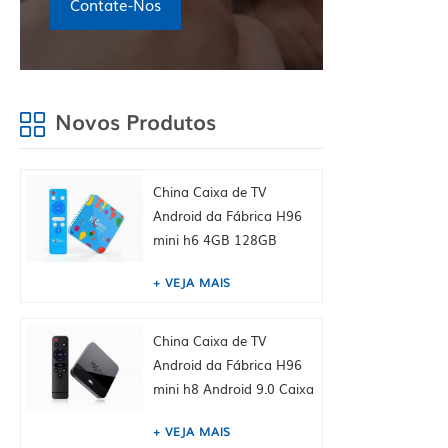
Contate-Nos
Novos Produtos
China Caixa de TV
Android da Fábrica H96
mini h6 4GB 128GB
Android 9.0 Allwinner
VEJA MAIS
Quad Núcleo 6K H265
Wifi YouTube Caixa de
topo, embutido Tiktok
China Caixa de TV
China fábrica hk
Android da Fábrica H96
fornecem
mini h8 Android 9.0 Caixa
de TV inteligente Dual
VEJA MAIS
WiFi 2.4 / 5.0g BT4.0, 1GB