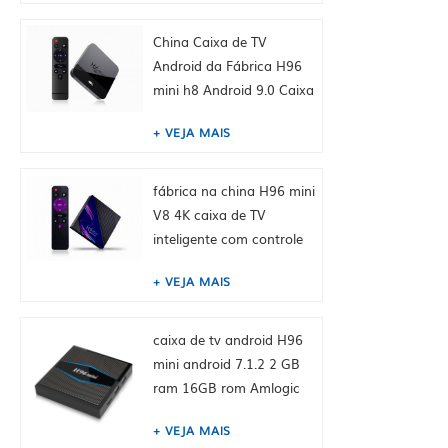
+ 8GB, embutido Tiktok
China fábrica hk
China Caixa de TV
fornecem
Android da Fábrica H96
mini h8 Android 9.0 Caixa
de TV inteligente Dual
VEJA MAIS
WiFi 2.4 / 5.0g BT4.0, 2GB
+ 16GB, embutido Tiktok
China fábrica hk
fábrica na china H96 mini
fornecem
V8 4K caixa de TV
inteligente com controle
remoto, android 10.0,
VEJA MAIS
RK3228A Quad-core
Cortex-A7, 1GB + 8GB,
integrado TikTok
caixa de tv android H96
mini android 7.1.2 2 GB
ram 16GB rom Amlogic
S905W de toptruly
VEJA MAIS