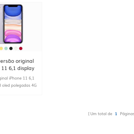
ersão original
 11 6,1 display
ed polegadas 4G
ginal iPhone 11 6,1
Câmera dupla
ll oled polegadas 4G
 inteligente 64 /
era dupla telefone
256gb rom A13
te 64 / 128 / 256gb
A13 de grupo,
Um total de
1
Página
ento de Hong Kong