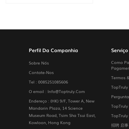
Perfil Da Companhia
Serviço
Como Par
Sobre Nós
Pagame
Contate-Nos
Termos 
Tel :
0085251085606
TopTruly
O email :
Info@toptruly.com
Pergunta
Endereço : (HK) 9/F, Tower A, New
TopTruly
Mandarin Plaza, 14 Science
Museum Road, Tsim Sha Tsui East,
TopTruly 
Kowloon, Hong Kong
招聘 启事