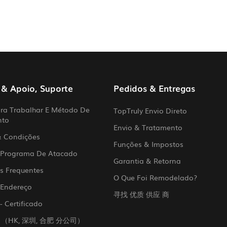
 & Apoio, Suporte
Pedidos & Entregas
a Trabalhar E Método De
TopTruly Envio Direto
nto
Envio & Tratamento
& Condições
Funções & Impostos
 Programa De Atacado
Garantia & Retorna
s Frequentes
O Que Foi Remodelado?
 Endereço
寻找 优质 供应 商
- Certificado
 （HK, 深圳, 合肥 分公司）