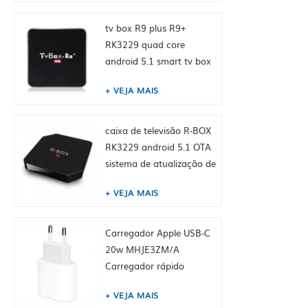
tv box R9 plus R9+
RK3229 quad core
android 5.1 smart tv box
4K media player
VEJA MAIS
caixa de televisão R-BOX
RK3229 android 5.1 OTA
sistema de atualização de
suporte
VEJA MAIS
Carregador Apple USB-C
20w MHJE3ZM/A
Carregador rápido
original para iPhone
VEJA MAIS