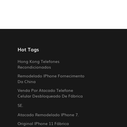
Hot Tags
Hong Kong Telefones
Recondicionados
Remodelado IPhone Fornecimento
Da China
Venda Por Atacado Telefone
Celular Desbloqueado De Fábrica
SE.
Atacado Remodelado IPhone 7.
Original IPhone 11 Fábrica