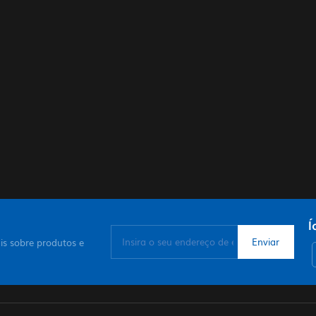
Í
is sobre produtos e