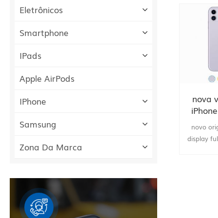
Eletrônicos
Smartphone
IPads
Apple AirPods
nova v
IPhone
iPhone
full ol
Samsung
novo ori
LTE 
display fu
telefone
Zona Da Marca
LTE Câm
128 / 
inteligen
rom 
fornecim