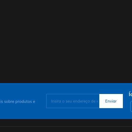
Í
is sobre produtos e