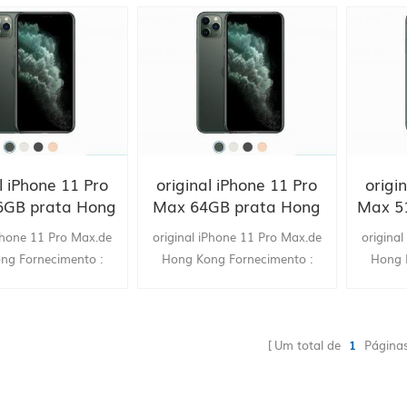
l iPhone 11 Pro
original iPhone 11 Pro
origi
6GB prata Hong
Max 64GB prata Hong
Max 5
g fornecer
Kong fornecer
K
iPhone 11 Pro Max.de
original iPhone 11 Pro Max.de
origina
dor da China
vendedor da China
ven
ng Fornecimento :
Hong Kong Fornecimento :
Hong 
grupo
grupo
Um total de
1
Página