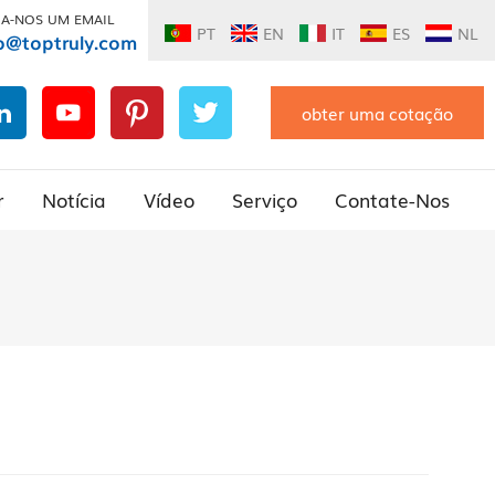
IA-NOS UM EMAIL
PT
EN
IT
ES
NL
o@toptruly.com
obter uma cotação
r
Notícia
Vídeo
Serviço
Contate-Nos