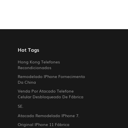
Hot Tags
Hong Kong Telefones
Recondicionados
Remodelado IPhone Fornecimento
Da China
Venda Por Atacado Telefone
Celular Desbloqueado De Fábrica
SE.
Atacado Remodelado IPhone 7.
Original IPhone 11 Fábrica