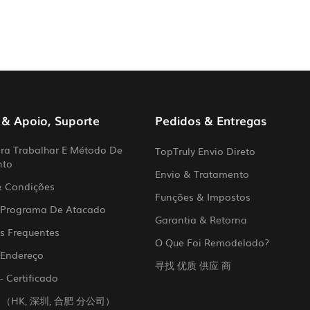
 & Apoio, Suporte
Pedidos & Entregas
a Trabalhar E Método De
TopTruly Envio Direto
nto
Envio & Tratamento
& Condições
Funções & Impostos
 Programa De Atacado
Garantia & Retorna
s Frequentes
O Que Foi Remodelado?
 Endereço
寻找 优质 供应 商
- Certificado
 （HK, 深圳, 合肥 分公司）