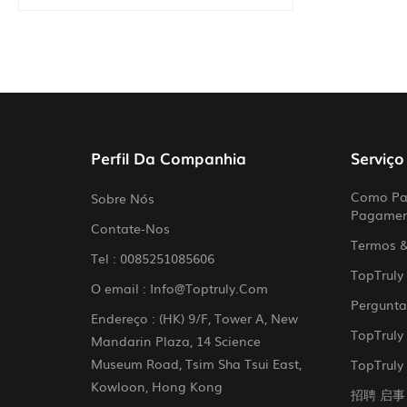
Perfil Da Companhia
Serviço
Como Par
Sobre Nós
Pagame
Contate-Nos
Termos 
Tel :
0085251085606
TopTruly
O email :
Info@toptruly.com
Pergunta
Endereço : (HK) 9/F, Tower A, New
TopTruly
Mandarin Plaza, 14 Science
Museum Road, Tsim Sha Tsui East,
TopTruly 
Kowloon, Hong Kong
招聘 启事