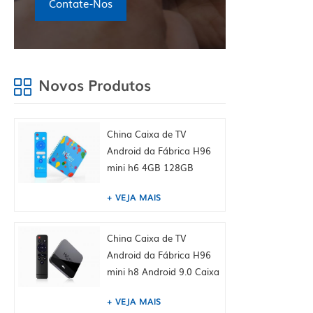
Contate-Nos
Novos Produtos
China Caixa de TV
Android da Fábrica H96
mini h6 4GB 128GB
Android 9.0 Allwinner
VEJA MAIS
Quad Núcleo 6K H265
Wifi YouTube Caixa de
topo, embutido Tiktok
China Caixa de TV
China fábrica hk
Android da Fábrica H96
fornecem
mini h8 Android 9.0 Caixa
de TV inteligente Dual
VEJA MAIS
WiFi 2.4 / 5.0g BT4.0, 1GB