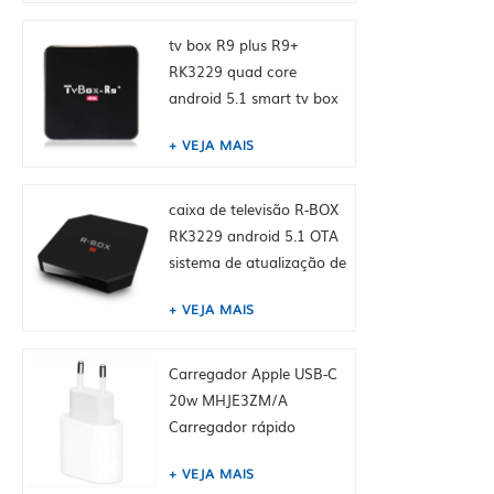
tv box R9 plus R9+
RK3229 quad core
android 5.1 smart tv box
4K media player
VEJA MAIS
caixa de televisão R-BOX
RK3229 android 5.1 OTA
sistema de atualização de
suporte
VEJA MAIS
Carregador Apple USB-C
20w MHJE3ZM/A
Carregador rápido
original para iPhone
VEJA MAIS