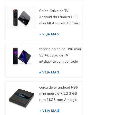
+ 8GB, embutido Tiktok
China fábrica hk
China Caixa de TV
fornecem
Android da Fábrica H96
mini h8 Android 9.0 Caixa
de TV inteligente Dual
VEJA MAIS
WiFi 2.4 / 5.0g BT4.0, 2GB
+ 16GB, embutido Tiktok
China fábrica hk
fábrica na china H96 mini
fornecem
V8 4K caixa de TV
inteligente com controle
remoto, android 10.0,
VEJA MAIS
RK3228A Quad-core
Cortex-A7, 1GB + 8GB,
integrado TikTok
caixa de tv android H96
mini android 7.1.2 2 GB
ram 16GB rom Amlogic
S905W de toptruly
VEJA MAIS