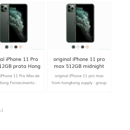
nal iPhone 11 Pro
original iPhone 11 pro
12GB prata Hong
max 512GB midnight
ong fornecer
green hongkong supply
l iPhone 11 Pro Max.de
original iPhone 11 pro max
dedor da China
china seller
Kong Fornecimento :
from hongkong supply : group
grupo
s