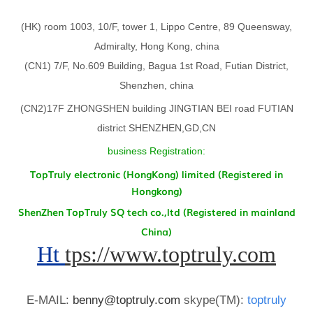
(HK)
room 1003, 10/F, tower 1, Lippo Centre, 89 Queensway,
Admiralty, Hong Kong,
china
(CN1)
7/F, No.609 Building, Bagua 1st Road, Futian District,
Shenzhen, china
(CN2)17F ZHONGSHEN building JINGTIAN BEI road FUTIAN
district SHENZHEN,GD,CN
business Registration:
TopTruly electronic (HongKong) limited
(Registered in
Hongkong)
ShenZhen TopTruly SQ tech co.,ltd (Registered in mainland
China)
Ht
tps://www.toptruly.com
E-MAIL:
benny@toptruly.com
skype(TM):
toptruly