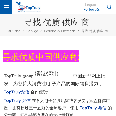
Língua :
Português
寻找 优质 供应 商
Casa
Serviço
Pedidos & Entregas
寻找 优质 供应 商
寻求优质中国供应商:
(香港/深圳）
----- 中国新型网上批
TopTruly group
发，为您扩大消费性电
子产品的国际销售潜力
。
TopTruly鼎信
合作優勢:
TopTruly 鼎信
在各大电子器具玩家博客发文 , 涵盖群体广
泛，拥有超过三十五万的全球客户，使用
TopTruly 鼎信
的
分销商
,
每星期都有潜在的大批量订单.