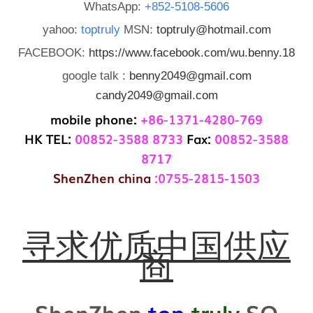
WhatsApp:
+852-5108-5606
yahoo:
toptruly
MSN:
toptruly@hotmail.com
FACEBOOK:
https://www.facebook.com/wu.benny.18
google talk :
benny2049@gmail.com
candy2049@gmail.com
mobile phone:
+86-1371-4280-769
HK TEL:
00852-3588 8733
Fax:
00852-3588
8717
ShenZhen china
:0755-2815-1503
寻求优质中国供应
商
ShenZhen
top
truly
SQ